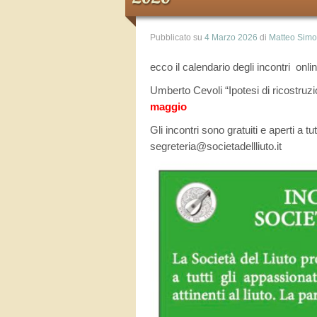
Pubblicato su
4 Marzo 2026
di
Matteo Sim
ecco il calendario degli incontri onl
Umberto Cevoli “Ipotesi di ricostruzi
maggio
Gli incontri sono gratuiti e aperti a t
segreteria@societadellliuto.it