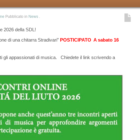
one
Pubblicato in
News
.
ine 2026 della SDL!
one di una chitarra Stradivari”
POSTICIPATO A sabato 16
utti gli appassionati di musica. Chiedete il link scrivendo a