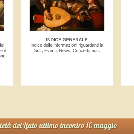
INDICE GENERALE
del
Indice delle informazioni riguardanti la
e il
SdL, Eventi, News, Concerti, ecc.
one.
cietà del Liuto ultimo incontro 16 maggio