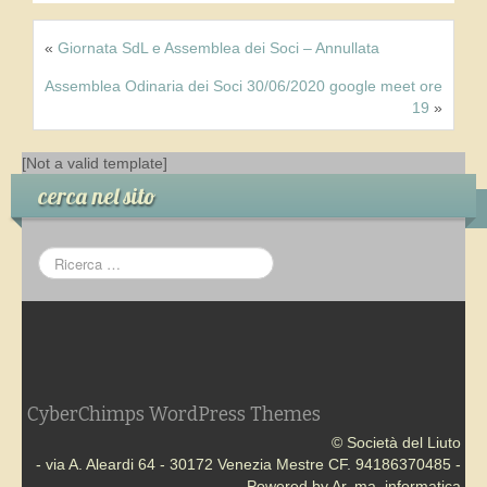
«
Giornata SdL e Assemblea dei Soci – Annullata
Assemblea Odinaria dei Soci 30/06/2020 google meet ore
19
»
[Not a valid template]
cerca nel sito
CyberChimps WordPress Themes
© Società del Liuto
- via A. Aleardi 64 - 30172 Venezia Mestre CF. 94186370485 -
Powered by Ar. ma. informatica