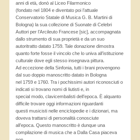
anni di età, donò al Liceo Filarmonico
Corsi
(fondato nel 1804 e diventato poi l’attuale
Conservatorio Statale di Musica G. B. Martini di
Bottega
Bologna) la sua collezione di Suonate di Celebri
Auttori per l’Arcileuto Francese [sic], accompagnata
Strumenti in vendita
dallo strumento di sua proprietà e da un suo
autoritratto datato 1759. Tale donazione dimostra
Liutai
quanto forte fosse il vincolo che lo univa all’istituzione
culturale dove egli stesso insegnava pittura.
Corde, custodie, negozi
Ad eccezione della Sinfonia, tutti i brani provengono
dal suo doppio manoscritto datato in Bologna
nel 1759 e 1760. Tra i pochissimi autori riconosciuti o
Risorse
indicati si trovano nomi di liutisti e, in
special modo, clavicembalisti dell’epoca. È alquanto
Cataloghi e biblioteche in rete
difficile trovare oggi informazioni riguardanti
questi musicisti nelle enciclopedie e i dizionari, ma
Intavolature in rete
doveva trattarsi di personalità conosciute
all’epoca. Questo manoscritto è dunque una
Software
compilazione di musica che a Dalla Casa piaceva
non