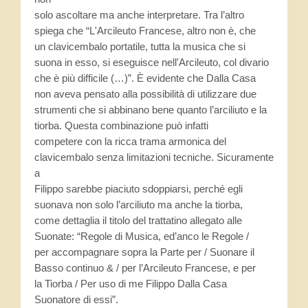
Case editrici
solo ascoltare ma anche interpretare. Tra l’altro
spiega che “L'Arcileuto Francese, altro non è, che
Altre società
un clavicembalo portatile, tutta la musica che si
suona in esso, si eseguisce nell'Arcileuto, col divario
Per chi inizia
che è più difficile (…)”. È evidente che Dalla Casa
non aveva pensato alla possibilità di utilizzare due
strumenti che si abbinano bene quanto l’arciliuto e la
tiorba. Questa combinazione può infatti
competere con la ricca trama armonica del
clavicembalo senza limitazioni tecniche. Sicuramente
a
Filippo sarebbe piaciuto sdoppiarsi, perché egli
suonava non solo l’arciliuto ma anche la tiorba,
come dettaglia il titolo del trattatino allegato alle
Suonate: “Regole di Musica, ed’anco le Regole /
per accompagnare sopra la Parte per / Suonare il
Basso continuo & / per l’Arcileuto Francese, e per
la Tiorba / Per uso di me Filippo Dalla Casa
Suonatore di essi”.