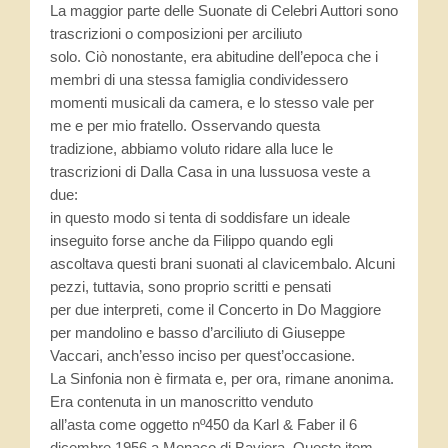
La maggior parte delle Suonate di Celebri Auttori sono
trascrizioni o composizioni per arciliuto
solo. Ciò nonostante, era abitudine dell’epoca che i
membri di una stessa famiglia condividessero
momenti musicali da camera, e lo stesso vale per
me e per mio fratello. Osservando questa
tradizione, abbiamo voluto ridare alla luce le
trascrizioni di Dalla Casa in una lussuosa veste a
due:
in questo modo si tenta di soddisfare un ideale
inseguito forse anche da Filippo quando egli
ascoltava questi brani suonati al clavicembalo. Alcuni
pezzi, tuttavia, sono proprio scritti e pensati
per due interpreti, come il Concerto in Do Maggiore
per mandolino e basso d’arciliuto di Giuseppe
Vaccari, anch’esso inciso per quest’occasione.
La Sinfonia non è firmata e, per ora, rimane anonima.
Era contenuta in un manoscritto venduto
all’asta come oggetto nº450 da Karl & Faber il 6
dicembre 1956 a Monaco di Baviera. Questo item,