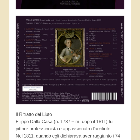
Contatti
News
Eventi
Novità discografiche
Novità dalla SdL
Libri
Concerti
Il Ritratto del Liuto
Scuole e corsi
Filippo Dalla Casa (n. 1737 – m. dopo il 1811) fu
pittore professionista e appassionato d’arciliuto.
Conservatori, Scuole, Insegnanti
Nel 1811, quando egli dichiarava aver raggiunto i 74