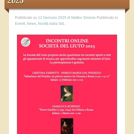
2025
Iscrizione
Statuto
Pubblicato su
12 Gennaio 2025
di
Matteo Simone
Pubblicato in
Eventi
,
News
,
Novità dalla SdL
.
Privacy Policy
Pubblicazioni
Attività
Incontro Annuale della Società del Liuto Bologna 2018
Ricercare sul Liuto – Venezia 9-10 giugno 2018
Incontri della Società del Liuto
Manifestazioni Internazionali
European Lute Orchestra