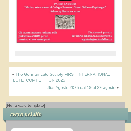
Contatti
News
Eventi
Novità discografiche
Novità dalla SdL
«
The German Lute Society FIRST INTERNATIONAL
LUTE COMPETITION 2025
Libri
SienAgosto 2025 dal 19 al 29 agosto
»
Concerti
[Not a valid template]
Scuole e corsi
cerca nel sito
Conservatori, Scuole, Insegnanti