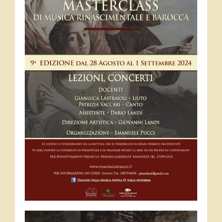
Contatti
News
Eventi
Novità discografiche
Novità dalla SdL
Libri
Concerti
Scuole e corsi
Conservatori, Scuole, Insegnanti