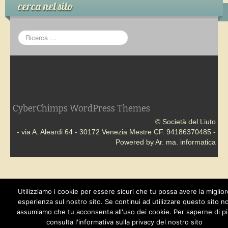
Case editrici
cerca nel sito
Altre società
Per chi inizia
CyberChimps WordPress Themes
© Società del Liuto
- via A. Aleardi 64 - 30172 Venezia Mestre CF. 94186370485 -
Powered by Ar. ma. informatica
Utilizziamo i cookie per essere sicuri che tu possa avere la miglior
esperienza sul nostro sito. Se continui ad utilizzare questo sito no
assumiamo che tu acconsenta all'uso dei cookie. Per saperne di p
consulta l'informativa sulla privacy del nostro sito