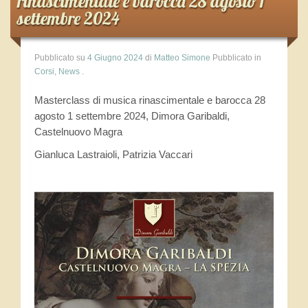
rinascimentale e barocca 28 agosto 1
Iscrizione
settembre 2024
Statuto
Pubblicato su
4 Giugno 2024
di
Matteo Simone
Pubblicato in
Privacy Policy
Corsi
,
News
.
Pubblicazioni
Masterclass di musica rinascimentale e barocca 28
agosto 1 settembre 2024, Dimora Garibaldi,
Castelnuovo Magra
Attività
Gianluca Lastraioli, Patrizia Vaccari
Incontro Annuale della Società del Liuto Bologna 2018
Ricercare sul Liuto – Venezia 9-10 giugno 2018
Incontri della Società del Liuto
Manifestazioni Internazionali
European Lute Orchestra