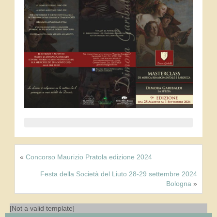
Corsi
Bottega
Strumenti in vendita
Liutai
Corde, custodie, negozi
Risorse
Cataloghi e biblioteche in rete
«
Concorso Maurizio Pratola edizione 2024
Festa della Società del Liuto 28-29 settembre 2024
Intavolature in rete
Bologna
»
Software
[Not a valid template]